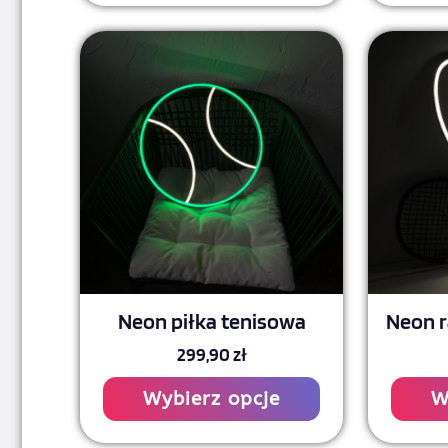
Ten
produkt
ma
wiele
wariantów.
Opcje
można
wybrać
na
Neon piłka tenisowa
Neon r
stronie
299,90
zł
produktu
Wybierz opcje
W