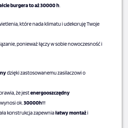
łcie burgera to aż 30000 h
.
etlenia, które nada klimatu i udekoruję Twoje
iązanie, ponieważ łączy w sobie nowoczesność i
zny
dzięki zastosowanemu zasilaczowi o
rawia, że jest
energooszczędny
wynosi ok.
30000h
!!!
mała konstrukcja zapewnia
łatwy montaż
i