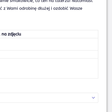
wnie smakowicie, co ten na talerzu! Natomiast
ać z Wami odrobinę dłużej i ozdobić Wasze
 na zdjęciu