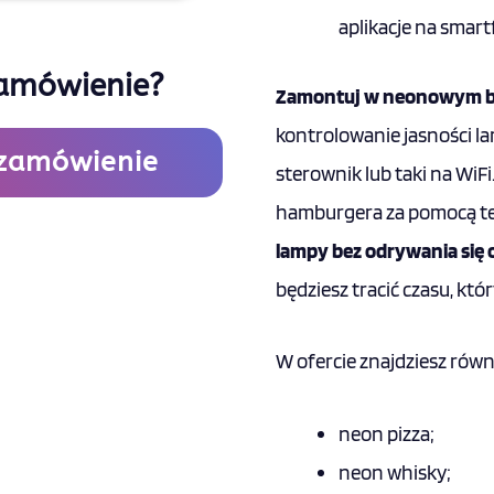
aplikacje na smart
zamówienie?
Zamontuj w neonowym bu
kontrolowanie jasności l
 zamówienie
sterownik lub taki na WiF
hamburgera za pomocą te
lampy bez odrywania się
będziesz tracić czasu, któ
W ofercie znajdziesz równ
neon pizza
;
neon whisky
;