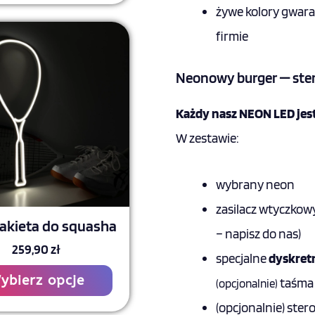
żywe kolory gwar
Ten
firmie
produkt
ma
Neonowy burger — ste
wiele
Każdy nasz NEON LED jes
wariantów.
W zestawie:
Opcje
można
wybrany neon
wybrać
na
zasilacz wtyczkowy
akieta do squasha
stronie
–
napisz do na
s
)
259,90
zł
produktu
specjalne
dyskret
ybierz opcje
taśma
(opcjonalnie)
(opcjonalnie) ste