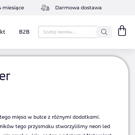
4 miesiące
Darmowa dostawa
Wyszukiwarka
kt
B2B
produktów
er
ystego mięsa w bułce z różnymi dodatkami.
śników tego przysmaku stworzyliśmy neon led