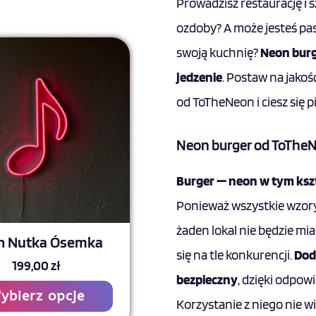
Prowadzisz restaurację i 
ozdoby? A może jesteś pa
Ten
swoją kuchnię?
Neon burge
produkt
jedzenie
. Postaw na jako
ma
od ToTheNeon i ciesz się
wiele
wariantów.
Neon burger od ToTheN
Opcje
można
Burger — neon w tym kszt
wybrać
Ponieważ wszystkie wzory
na
żaden lokal nie będzie mia
n Nutka Ósemka
stronie
się na tle konkurencji.
Dod
199,00
zł
produktu
bezpieczny
, dzięki odpow
ybierz opcje
Korzystanie z niego nie w