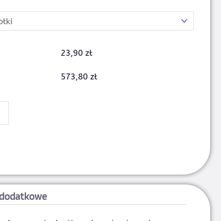
23,90 zł
573,80 zł
 dodatkowe