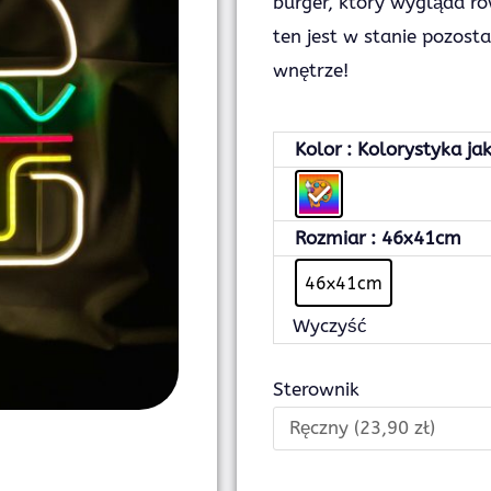
burger, który wygląda ró
ten jest w stanie pozost
wnętrze!
ilość
Kolor
: Kolorystyka jak
Neon
Burger
Rozmiar
: 46x41cm
46x41cm
Wyczyść
Sterownik