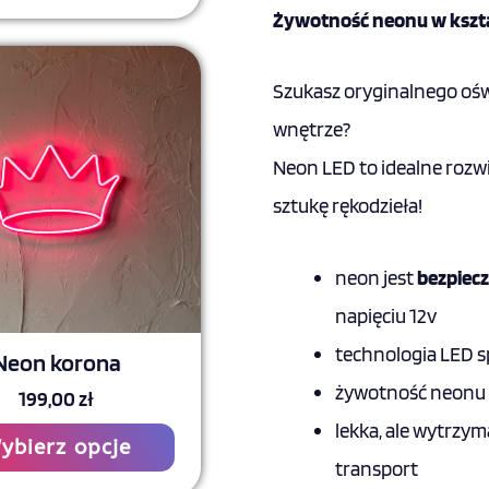
Żywotność neonu w kszta
Ten
Szukasz oryginalnego oświ
produkt
wnętrze?
ma
wiele
Neon LED to idealne rozw
wariantów.
sztukę rękodzieła!
Opcje
można
neon jest
bezpiec
wybrać
napięciu 12v
na
technologia LED sp
Neon korona
stronie
żywotność neonu 
199,00
zł
produktu
lekka, ale wytrzy
ybierz opcje
transport